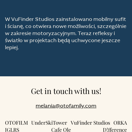
W VuFinder Studios zainstalowano mobilny sufit
i ścianę, co otwiera nowe możliwości, szczególnie
w zakresie motoryzacyjnym. Teraz refleksy i
światło w projektach będą uchwycone jeszcze
lepiej.
Get in touch with us!
melania@otofamily.com
OTOFILM
UnderSkiTower
VuFinder Studios
ORKA
JGLRS
Cafe Ole
D!fference